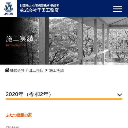
財団法人 住宅保証機構 登録者
株式会社千田工務店
施工実績
Achivements
株式会社千田工務店
施工実績
2020年（令和2年）
ふたつ屋根の家