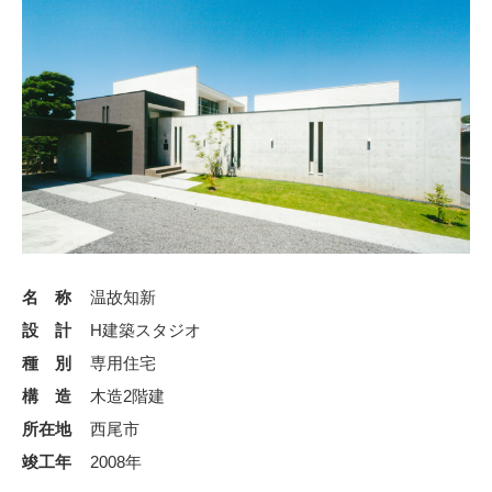
名 称
温故知新
設 計
H建築スタジオ
種 別
専用住宅
構 造
木造2階建
所在地
西尾市
竣工年
2008年